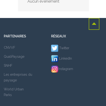
Aucun évènement
PARTENAIRES
RÉSEAUX
CNVVF
Twitter
QualiPaysage
LinkedIn
SNHF
Instagram
Les entreprises du
paysage
World Urban
Parks