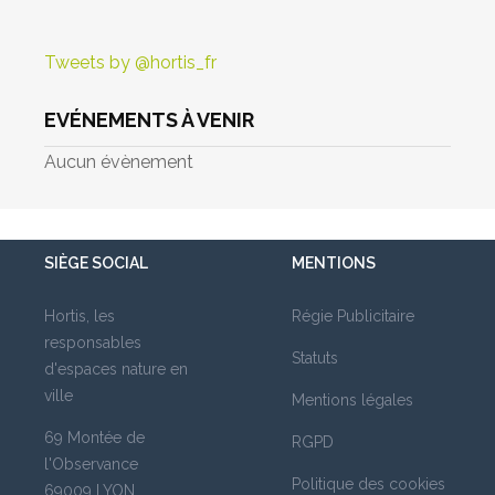
Tweets by @hortis_fr
EVÉNEMENTS À VENIR
Aucun évènement
SIÈGE SOCIAL
MENTIONS
Hortis, les
Régie Publicitaire
responsables
Statuts
d'espaces nature en
ville
Mentions légales
69 Montée de
RGPD
l'Observance
Politique des cookies
69009 LYON