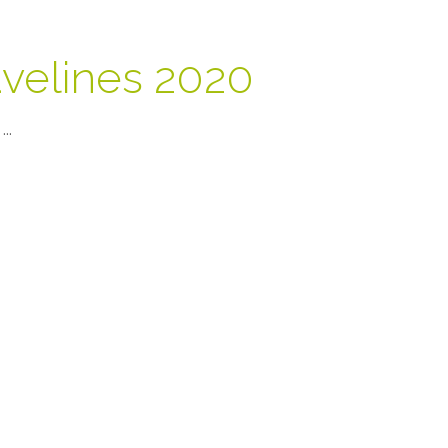
avelines 2020
..